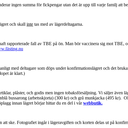
erar ingen summa för fickpengar utan det är upp till varje familj att 
lägret och skall
inte
tas med av lägerdeltagarna.
haft rapporterade fall av TBE på ön. Man bör vaccinera sig mot TBE, oc
w.fästing.nu
vanligt med deltagare som döps under konfirmationslägret och det bruka
opet är klart.)
iklar, plåster, och godis men ingen tobaksförsäljning. Vi säljer även lä
arinblå bussarong (arbetsskjorta) (300 kr) och grå munkjacka (495 kr). OBS
plagg innan lägret börjar hittar du en del i vår
webbutik.
t ske. Fotografiet ingår i lägeravgiften och korten delas ut på konfirm