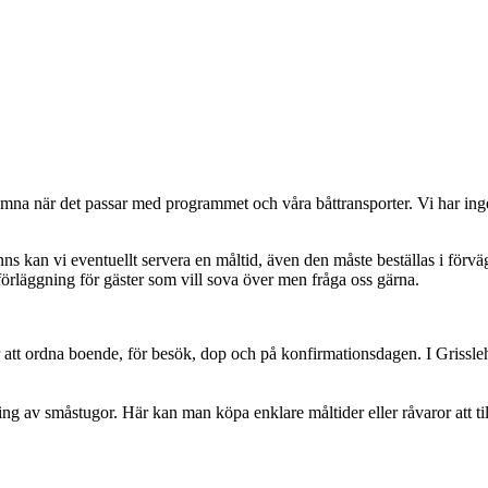
omna när det passar med programmet och våra båttransporter. Vi har inge
nns kan vi eventuellt servera en måltid, även den måste beställas i förv
sförläggning för gäster som vill sova över men fråga oss gärna.
r att ordna boende, för besök, dop och på konfirmationsdagen. I Griss
 av småstugor. Här kan man köpa enklare måltider eller råvaror att t