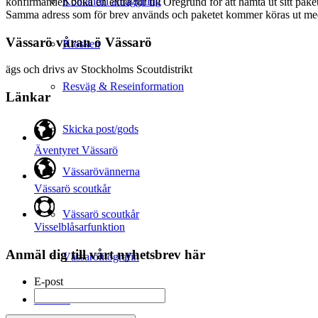
Kontantfri anläggning
konfirmanden boka en extra tur till Öregrund för att hämta ut sitt pake
Samma adress som för brev används och paketet kommer köras ut med
Vässarö våran ö Vässarö
Kiosken
ägs och drivs av Stockholms Scoutdistrikt
Resväg & Reseinformation
Länkar
Skicka post/gods
Äventyret Vässarö
Vässarövännerna
Vässarö scoutkår
Vässarö scoutkår
Visselblåsarfunktion
Anmäl dig till vårt nyhetsbrev här
Vässarölitografin
E-post
Kontakt