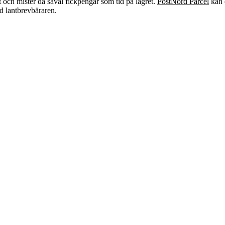
t och mister då såväl fickpengar som tid på lägret.
PostNord Parcel
kan 
 lantbrevbäraren.