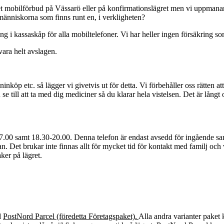
t mobilförbud på Vässarö eller på konfirmationslägret men vi uppmanar al
å människorna som finns runt en, i verkligheten?
ng i kassaskåp för alla mobiltelefoner. Vi har heller ingen försäkring som
vara helt avslagen.
p etc. så lägger vi givetvis ut för detta. Vi förbehåller oss rätten att i
 till att ta med dig mediciner så du klarar hela vistelsen. Det är långt o
17.00 samt 18.30-20.00. Denna telefon är endast avsedd för ingående sa
. Det brukar inte finnas allt för mycket tid för kontakt med familj och 
aker på lägret.
d
PostNord Parcel (föredetta Företagspaket).
Alla andra varianter paket 