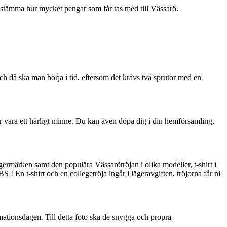
bestämma hur mycket pengar som får tas med till Vässarö.
h då ska man börja i tid, eftersom det krävs två sprutor med en
r vara ett härligt minne. Du kan även döpa dig i din hemförsamling,
germärken samt den populära Vässarötröjan i olika modeller, t-shirt i
 ! En t-shirt och en collegetröja ingår i lägeravgiften, tröjorna får ni
ationsdagen. Till detta foto ska de snygga och propra