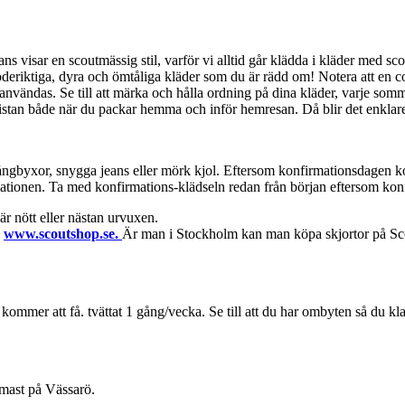
ns visar en scoutmässig stil, varför vi alltid går klädda i kläder med sc
oderiktiga, dyra och ömtåliga kläder som du är rädd om! Notera att en c
 användas. Se till att märka och hålla ordning på dina kläder, varje so
ig listan både när du packar hemma och inför hemresan. Då blir det enklar
gbyxor, snygga jeans eller mörk kjol. Eftersom konfirmationsdagen komm
mationen. Ta med konfirmations-klädseln redan från början eftersom kon
r nött eller nästan urvuxen.
å
www.scoutshop.se.
Är man i Stockholm kan man köpa skjortor på Scou
kommer att få. tvättat 1 gång/vecka. Se till att du har ombyten så du kl
mast på Vässarö.