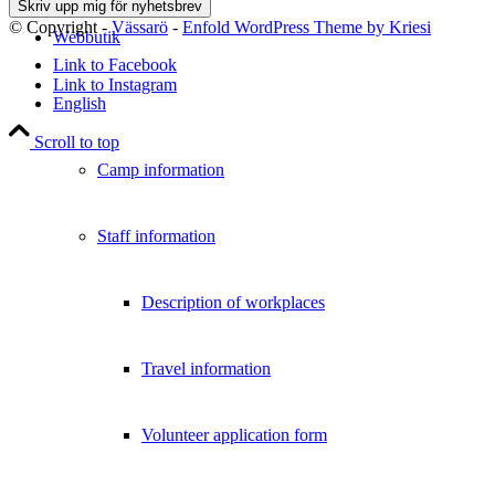
© Copyright -
Vässarö
-
Enfold WordPress Theme by Kriesi
Webbutik
Link to Facebook
Link to Instagram
English
Scroll to top
Camp information
Staff information
Description of workplaces
Travel information
Volunteer application form