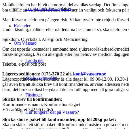
Mobiltelefonen har blivit en normal del av allas vardag. Det finns inge
Lediga funktionärsplatser
bra tillfälle att vara utan telefonen lite mer än vanligt och fokusera p
Man förvarar telefonen på egen risk. Vi kan tyvärr inte erbjuda förvari
Kalender
Under läsning, måltider eller när ledarna bestämmer så, ska telefonen 
Sjukdom, Olycksfall, Allergi och Medicinering
Om Vässarö
Om det uppstår kostnader i samband med sjukresor/läkarbesök/medicininkö
försäkringsbolag). Är du allergisk eller har behov av medicin dagligen se
Ladda ner
Telefon, e-post och post
Lägerexpeditionen: 0173-370 22 alt.
konf@vassaro.se
Solskensprojektet
Lägerexpeditionens telefontider är alla dagar kl. 09.00-12.00, 13.30-
går även bra att skicka brev till konfirmanderna, använd adressen nedan
barn, det brukar oftast betyda att de har fullt upp med att göra roliga s
Fästingar
Skicka brev till konfirmanden:
Konfirmandens namn, Konfirmationslägret
Vässarölägret 742 96 Gräsö
Hur fungerar det på Vässarö?
Skicka större paket till konfirmanden, upp till 20kg-paket:
Ska du skicka ett större paket till konfirmanden måste du göra det me