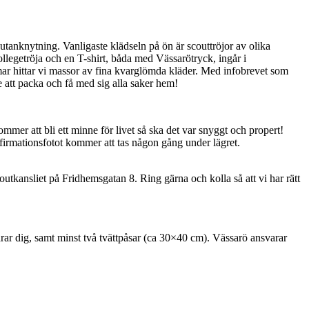
outanknytning. Vanligaste klädseln på ön är scouttröjor av olika
ollegetröja och en T-shirt, båda med Vässarötryck, ingår i
mmar hittar vi massor av fina kvarglömda kläder. Med infobrevet som
e att packa och få med sig alla saker hem!
er att bli ett minne för livet så ska det var snyggt och propert!
firmationsfotot kommer att tas någon gång under lägret.
tkansliet på Fridhemsgatan 8. Ring gärna och kolla så att vi har rätt
arar dig, samt minst två tvättpåsar (ca 30×40 cm). Vässarö ansvarar