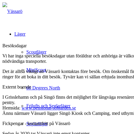
Läger
Besöksdagar
Scoutläger
Vi har inga speciella besöksdagar utan föräldrar och anhöriga är välk
nödvändiga transporter.
MiniScout
Det är alltså viktigt att Vässarö kontaktas före besök. Om önskemål fi
ringer för att boka in ditt besök. Tyvärr kan vi sällan erbjuda inomhu
Externt boende
60 Degrees North
I Grisslehamn och på Singö finns det möjlighet för långväga resenäre
pentry.
Frilufts och Seglarläger
Hemsida:
www.pensionat-solgarden.se
Ännu närmare Vässarö ligger Singö Kiosk och Camping, med uthyrning
Fickpengar - kontantfritt på Vässarö
Seglarläger
Sedan år 2020 tar Vässarö inte emot kontanter.