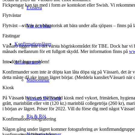
Fickpengar kan tas med i form av kontokort eller Swish. Vi rekommend
Existera
Flytvästar
Flytväst – vilken är obligatorisk att bära under alla sjöpass – finns på 
Vår och höst
Fästingar
Konfirmationsläger
Vässarö ligger inte i det värsta högriskområdet för TBE. Dock har vi 
månads mellanrum för ett fullgott skydd. Mer information finns på
ww
Inte döpt? Inga problem!
Arrangemang
Konfirmander som inte är döpta kan låta döpa sig på Vässarö, det är 
detta måste då ske innan lägret börjar. (Meddela kansliet/Vässarö när d
Midsommar
Kiosk
På Vässarö har vi en välförsedd kiosk med vykort, frimärken, hygienart
Vässarö By Night
grått, marinblått eller vitt (120 kr,) marinblå collegetröja (260 kr), m
i början av lägret. Priser för 2022. Vill du förse dig med något Vässarö
Ris & Röj
Konfirmations-fotografering
Någon gång under lägret kommer fotografering av konfirmandgruppen at
Navigationskurser
konfirmationskläderna bäras.