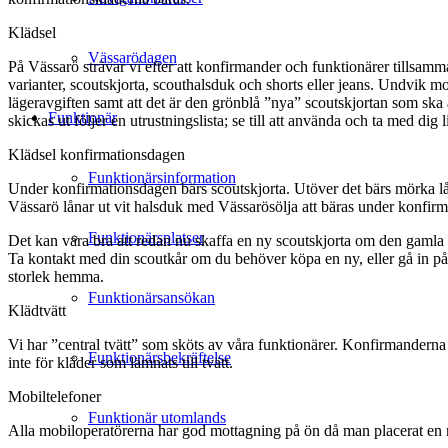
Klädsel
Vässarödagen
På Vässarö strävar vi efter att konfirmander och funktionärer tillsamma
varianter, scoutskjorta, scouthalsduk och shorts eller jeans. Undvik m
lägeravgiften samt att det är den grönblå ”nya” scoutskjortan som ska
Funktionär
skickas ut följer en utrustningslista; se till att använda och ta med d
Klädsel konfirmationsdagen
Funktionärsinformation
Under konfirmationsdagen bärs scoutskjorta. Utöver det bärs mörka lån
Vässarö lånar ut vit halsduk med Vässarösölja att bäras under konfir
Funktionärsplatser
Det kan vara bra att redan nu skaffa en ny scoutskjorta om den gamla ä
Ta kontakt med din scoutkår om du behöver köpa en ny, eller gå in p
storlek hemma.
Funktionärsansökan
Klädtvätt
Vi har ”central tvätt” som sköts av våra funktionärer. Konfirmanderna 
Funktionärsbekräftelse
inte för kläder som lämnats till tvätt.
Mobiltelefoner
Funktionär utomlands
Alla mobiloperatörerna har god mottagning på ön då man placerat en 