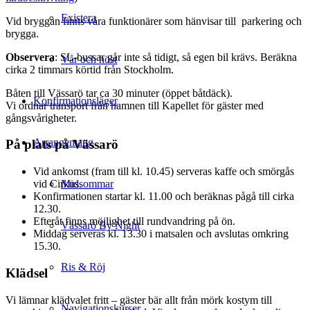
Existera
Vid bryggan finns våra funktionärer som hänvisar till parkering och
brygga.
Observera
: SL-bussar går inte så tidigt, så egen bil krävs. Beräkna
Vår och höst
cirka 2 timmars körtid från Stockholm.
Båten till Vässarö tar ca 30 minuter (öppet båtdäck).
Konfirmationsläger
Vi ordnar transport från hamnen till Kapellet för gäster med
gångsvårigheter.
Arrangemang
På plats på Vässarö
Vid ankomst (fram till kl. 10.45) serveras kaffe och smörgås
Midsommar
vid Cirkus.
Konfirmationen startar kl. 11.00 och beräknas pågå till cirka
12.30.
Efteråt finns möjlighet till rundvandring på ön.
Vässarö By Night
Middag serveras kl. 13.30 i matsalen och avslutas omkring
15.30.
Ris & Röj
Klädsel
Vi lämnar klädvalet fritt – gäster bär allt från mörk kostym till
Navigationskurser