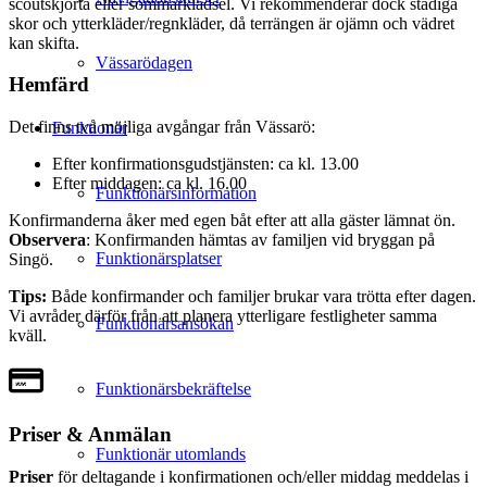
scoutskjorta eller sommarklädsel. Vi rekommenderar dock stadiga
skor och ytterkläder/regnkläder, då terrängen är ojämn och vädret
kan skifta.
Vässarödagen
Hemfärd
Det finns två möjliga avgångar från Vässarö:
Funktionär
Efter konfirmationsgudstjänsten: ca kl. 13.00
Efter middagen: ca kl. 16.00
Funktionärsinformation
Konfirmanderna åker med egen båt efter att alla gäster lämnat ön.
Observera
: Konfirmanden hämtas av familjen vid bryggan på
Funktionärsplatser
Singö.
Tips:
Både konfirmander och familjer brukar vara trötta efter dagen.
Vi avråder därför från att planera ytterligare festligheter samma
Funktionärsansökan
kväll.
Funktionärsbekräftelse
Priser & Anmälan
Funktionär utomlands
Priser
för deltagande i konfirmationen och/eller middag meddelas i