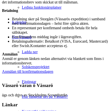
det informationsbrev som skickat ut till målsman.
Lediga funktionärsplatser
Betalning
Betalning sker på Storgårn (Vässarös expedition) i samband
Kalender
med konfirmationsdagen – helst före själva akten.
En representant per konfirmand ombeds betala för hela
sällskapet.
Konfirmandens middag ingår i lägeravgiften.
Om Vässarö
Betalningsalternativ: Betalkort (VISA, Eurocard, Mastercard)
eller Swish.Kontanter accepteras ej.
Ladda ner
Anmälan
Anmäl er genom länken nedan alternativt via blankett som finns i
informationsbrevet.
Solskensprojektet
Anmälan till konfirmationsdagen
Fästingar
Vässarö våran ö Vässarö
ägs och drivs av Stockholms Scoutdistrikt
Hur fungerar det på Vässarö?
Länkar