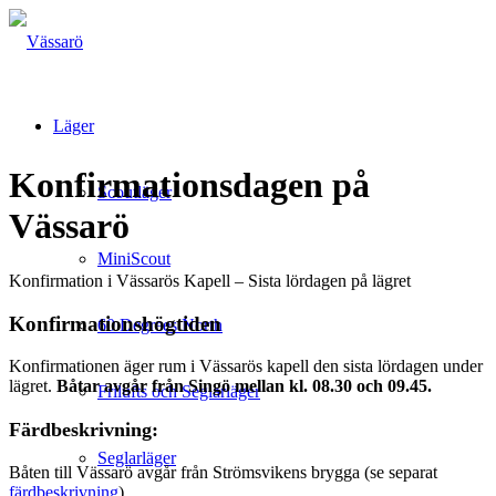
Läger
Konfirmationsdagen på
Scoutläger
Vässarö
MiniScout
Konfirmation i Vässarös Kapell – Sista lördagen på lägret
Konfirmationshögtiden
60 Degrees North
Konfirmationen äger rum i Vässarös kapell den sista lördagen under
lägret.
Båtar avgår från Singö mellan kl. 08.30 och 09.45.
Frilufts och Seglarläger
Färdbeskrivning:
Seglarläger
Båten till Vässarö avgår från Strömsvikens brygga (se separat
färdbeskrivning
)