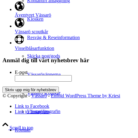
Kontantfri anläggning
Äventyret Vässarö
Kiosken
Vässarö scoutkår
Resväg & Reseinformation
Visselblåsarfunktion
Skicka post/gods
Anmäl dig till vårt nyhetsbrev här
E-post
Vässarövännerna
Vässarö scoutkår
© Copyright -
Vässarö
-
Enfold WordPress Theme by Kriesi
Link to Facebook
Vässarölitografin
Link to Instagram
Scroll to top
Kontakt