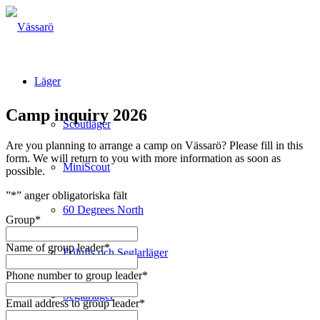
Läger
Camp inquiry 2026
Scoutläger
Are you planning to arrange a camp on Vässarö? Please fill in this
form. We will return to you with more information as soon as
MiniScout
possible.
”
*
” anger obligatoriska fält
60 Degrees North
Group
*
Name of group leader
*
Frilufts och Seglarläger
Phone number to group leader
*
Seglarläger
Email address to group leader
*