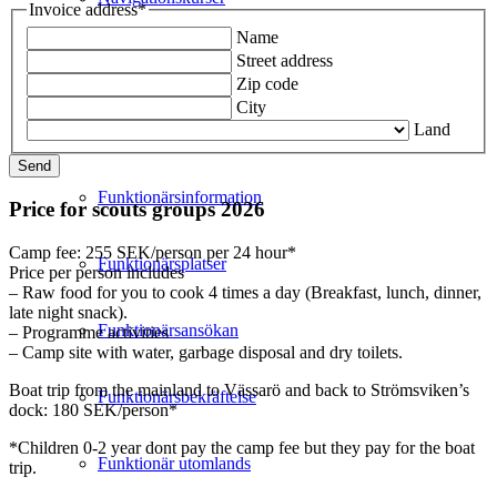
Invoice address
*
Name
Street address
Vässarödagen
Zip code
City
Land
Funktionär
Funktionärsinformation
Price for scouts groups 2026
Camp fee: 255 SEK/person per 24 hour*
Funktionärsplatser
Price per person includes
– Raw food for you to cook 4 times a day (Breakfast, lunch, dinner,
late night snack).
Funktionärsansökan
– Programme activities
– Camp site with water, garbage disposal and dry toilets.
Boat trip from the mainland to Vässarö and back to Strömsviken’s
Funktionärsbekräftelse
dock: 180 SEK/person*
*Children 0-2 year dont pay the camp fee but they pay for the boat
Funktionär utomlands
trip.