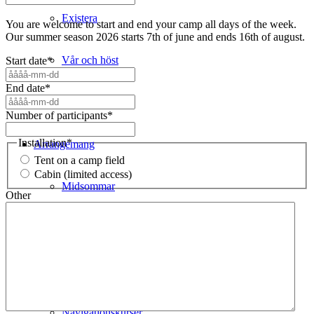
Existera
You are welcome to start and end your camp all days of the week.
Our summer season 2026 starts 7th of june and ends 16th of august.
Vår och höst
Start date
*
ÅÅÅÅ
streck
End date
*
MM
ÅÅÅÅ
Konfirmationsläger
streck
streck
Number of participants
*
DD
MM
streck
Installation
*
Arrangemang
DD
Tent on a camp field
Cabin (limited access)
Midsommar
Other
Vässarö By Night
Ris & Röj
Navigationskurser