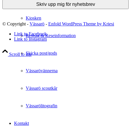
Kontantfri anläggning
Kiosken
© Copyright -
Vässarö
-
Enfold WordPress Theme by Kriesi
Link to Facebook
Resväg & Reseinformation
Link to Instagram
Skicka post/gods
Scroll to top
Vässarövännerna
Vässarö scoutkår
Vässarölitografin
Kontakt