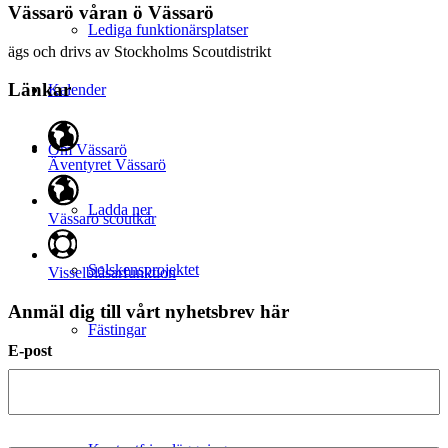
Vässarö våran ö Vässarö
Lediga funktionärsplatser
ägs och drivs av Stockholms Scoutdistrikt
Länkar
Kalender
Om Vässarö
Äventyret Vässarö
Ladda ner
Vässarö scoutkår
Solskensprojektet
Visselblåsarfunktion
Anmäl dig till vårt nyhetsbrev här
Fästingar
E-post
Hur fungerar det på Vässarö?